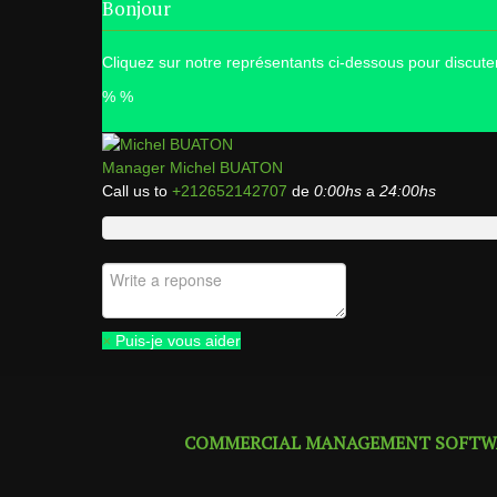
Bonjour
Cliquez sur notre représentants ci-dessous pour discu
%
%
Manager
Michel BUATON
Call us to
+212652142707
de
0:00hs
a
24:00hs
×
Puis-je vous aider
COMMERCIAL MANAGEMENT SOFTWA