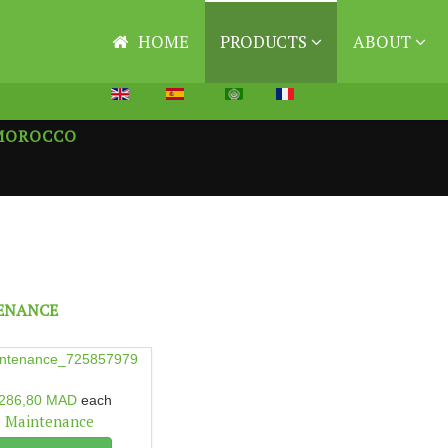
HOME
PRODUCTS
ABOUT
MOROCCO
ENANCE
 286,80 MAD
each
Maintenance