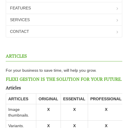
Transport
FEATURES
Suppliers and Contacts
SERVICES
Inventory management
CONTACT
Business management
Sales Document Management
interrogation
ARTICLES
Statistics
For your business to save time, will help you grow.
Additional modules
FLEXI GESTION IS THE SOLUTION FOR YOUR FUTURE.
User testimonials
Articles
FEATURES
ARTICLES
ORIGINAL
ESSENTIAL
PROFESSIONAL
SERVICES
Image
X
X
X
CONTACT
thumbnails.
Variants.
X
X
X