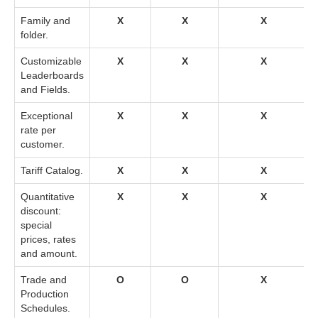
Family and
X
X
X
folder.
Customizable
X
X
X
Leaderboards
and Fields.
Exceptional
X
X
X
rate per
customer.
Tariff Catalog.
X
X
X
Quantitative
X
X
X
discount:
special
prices, rates
and amount.
Trade and
O
O
X
Production
Schedules.