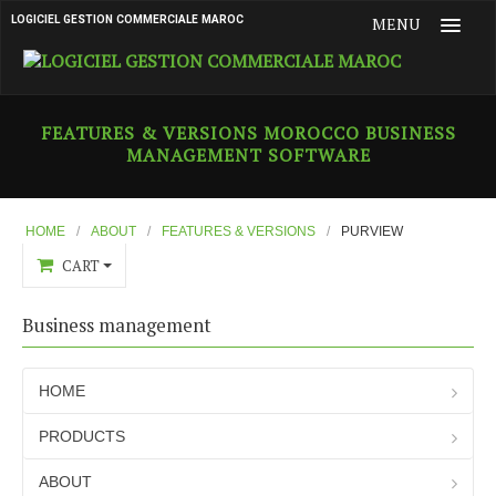
LOGICIEL GESTION COMMERCIALE MAROC
MENU
HOME
FEATURES & VERSIONS MOROCCO BUSINESS
MANAGEMENT SOFTWARE
PRODUCTS
ABOUT
Who are we ?
HOME
/
ABOUT
/
FEATURES & VERSIONS
/
PURVIEW
CART
What is Flexi Gestion
Features & versions
Business management
Main Features
Purchase Document Management
HOME
Purview
PRODUCTS
Customers and Contacts
ABOUT