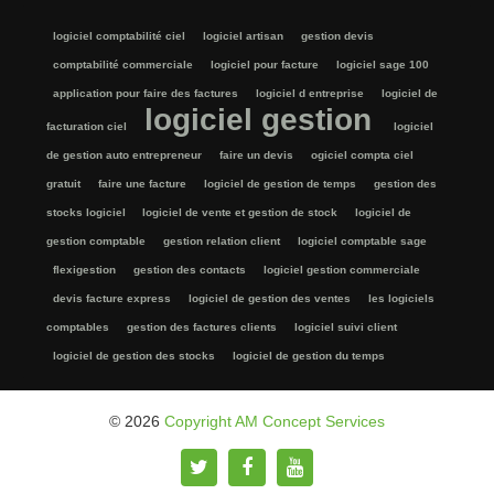
logiciel comptabilité ciel
logiciel artisan
gestion devis
comptabilité commerciale
logiciel pour facture
logiciel sage 100
application pour faire des factures
logiciel d entreprise
logiciel de
logiciel gestion
facturation ciel
logiciel
de gestion auto entrepreneur
faire un devis
ogiciel compta ciel
gratuit
faire une facture
logiciel de gestion de temps
gestion des
stocks logiciel
logiciel de vente et gestion de stock
logiciel de
gestion comptable
gestion relation client
logiciel comptable sage
flexigestion
gestion des contacts
logiciel gestion commerciale
devis facture express
logiciel de gestion des ventes
les logiciels
comptables
gestion des factures clients
logiciel suivi client
logiciel de gestion des stocks
logiciel de gestion du temps
© 2026
Copyright AM Concept Services